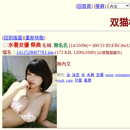
[
回首頁
] [
搜尋
] [
双猫
[
回到版面
][
重新快取
]
水著女優 祭典
名稱:
無名氏
[14/10/06(一)00:53 ID:EBCdwU
檔名：
1412528007783.jpg
-(172 KB, 1200x1600)
[以預覽圖顯示]
無內文
類別:
泳
,
泳衣
,
水
,
水著
,
女優
,
swim
,
swimmin
cock
,
cute
,
可愛
,
賓周