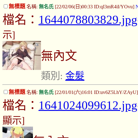
無標題
名稱:
無名氏
[22/02/06(日)00:33 ID:qI3mR4iI/YOvu]
N
檔名：
1644078803829.jpg
示]
無內文
類別:
金髮
無標題
名稱:
無名氏
[22/01/01(六)16:01 ID:uv6Z5LhY/ZAyU
檔名：
1641024099612.jpg
顯示]