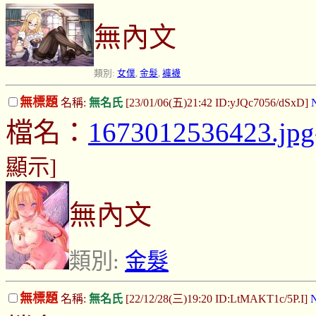
無內文
類別:
女僕
,
金髮
,
褲襪
無標題
名稱:
無名氏
[23/01/06(五)21:42 ID:yJQc7056/dSxD]
檔名：
1673012536423.jpg
顯示]
無內文
類別:
金髮
無標題
名稱:
無名氏
[22/12/28(三)19:20 ID:LtMAKT1c/5P.I]
N