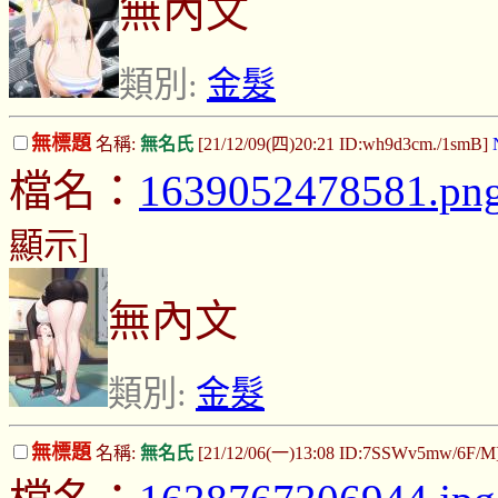
無內文
類別:
金髮
無標題
名稱:
無名氏
[21/12/09(四)20:21 ID:wh9d3cm./1smB]
檔名：
1639052478581.pn
顯示]
無內文
類別:
金髮
無標題
名稱:
無名氏
[21/12/06(一)13:08 ID:7SSWv5mw/6F/M