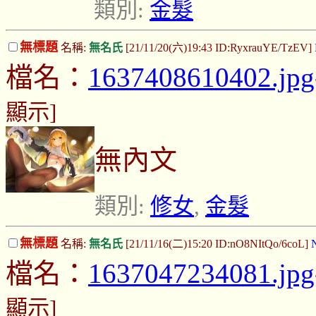
類別:
金髮
無標題
名稱:
無名氏
[21/11/20(六)19:43 ID:RyxrauYE/TzEV]
檔名：
1637408610402.jpg
顯示]
無內文
類別:
修女
,
金髮
無標題
名稱:
無名氏
[21/11/16(二)15:20 ID:nO8NItQo/6coL]
檔名：
1637047234081.jpg
顯示]