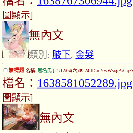
檔名：
1638767306944.jpg
圖顯示]
無內文
類別:
腋下
,
金髮
無標題
名稱:
無名氏
[21/12/04(六)09:24 ID:mYwWsxgA/Gq
檔名：
1638581052289.jpg
圖顯示]
無內文