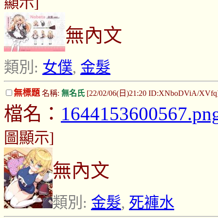
顯示]
無內文
類別:
女僕
,
金髮
無標題
名稱:
無名氏
[22/02/06(日)21:20 ID:XNboDViA/XVfq
檔名：
1644153600567.pn
圖顯示]
無內文
類別:
金髮
,
死褲水