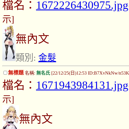
檔名：
1672226430975.jpg
示]
無內文
類別:
金髮
無標題
名稱:
無名氏
[22/12/25(日)12:53 ID:B7XvNkNw/n53
檔名：
1671943984131.jpg
示]
無內文