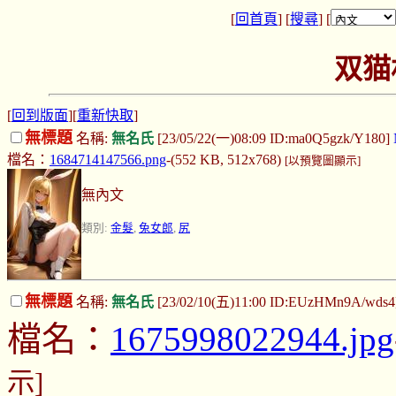
[
回首頁
] [
搜尋
] [
双猫
[
回到版面
][
重新快取
]
無標題
名稱:
無名氏
[23/05/22(一)08:09 ID:ma0Q5gzk/Y180]
檔名：
1684714147566.png
-(552 KB, 512x768)
[以預覽圖顯示]
無內文
類別:
金髮
,
兔女郎
,
尻
無標題
名稱:
無名氏
[23/02/10(五)11:00 ID:EUzHMn9A/wds4
檔名：
1675998022944.jpg
示]