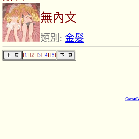
無內文
類別:
金髮
[
1
] [
2
] [
3
] [
4
] [
5
]
-
Gazou