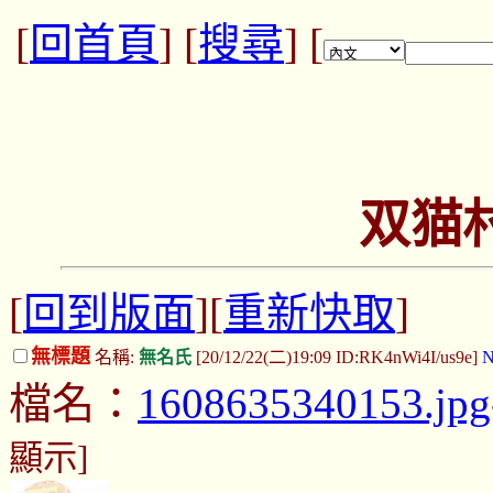
[
回首頁
] [
搜尋
] [
双猫
[
回到版面
][
重新快取
]
無標題
名稱:
無名氏
[20/12/22(二)19:09 ID:RK4nWi4I/us9e]
N
檔名：
1608635340153.jpg
顯示]