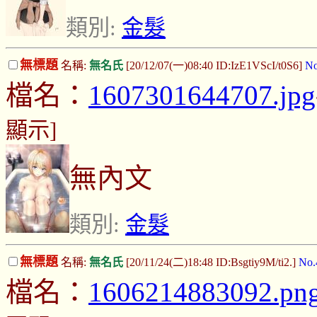
類別:
金髮
無標題
名稱:
無名氏
[20/12/07(一)08:40 ID:IzE1VScI/t0S6]
No
檔名：
1607301644707.jpg
顯示]
無內文
類別:
金髮
無標題
名稱:
無名氏
[20/11/24(二)18:48 ID:Bsgtiy9M/ti2.]
No.
檔名：
1606214883092.pn