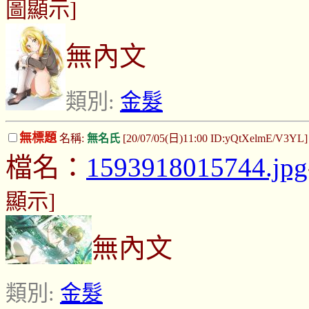
圖顯示]
無內文
類別:
金髮
無標題
名稱:
無名氏
[20/07/05(日)11:00 ID:yQtXelmE/V3YL
檔名：
1593918015744.jpg
顯示]
無內文
類別:
金髮