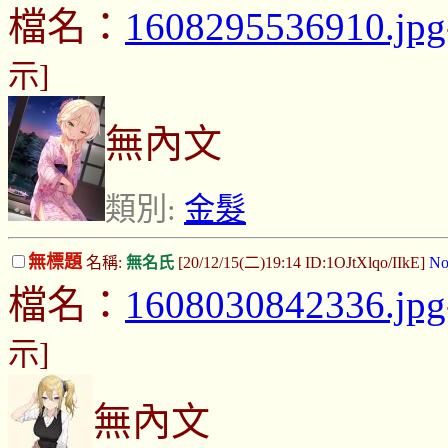
檔名：
1608295536910.jpg
示]
無內文
類別:
金髮
無標題
名稱:
無名氏
[20/12/15(二)19:14 ID:1OJtXlqo/IIkE]
No
檔名：
1608030842336.jpg
示]
無內文