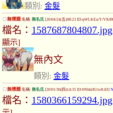
類別:
金髮
無標題
名稱:
無名氏
[20/04/24(五)08:23 ID:qWLKEu/Y/VK8
檔名：
1587687804807.jpg
顯示]
無內文
類別:
金髮
無標題
名稱:
無名氏
[20/01/30(四)14:35 ID:0NhkHUrs/8.tD]
N
檔名：
1580366159294.jpg
示]