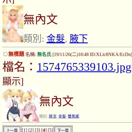
無內文
類別:
金髮
,
腋下
無標題
名稱:
無名氏
[19/11/26(二)18:48 ID:XLic8NKA/EcDn
檔名：
1574765339103.jpg
顯示]
無內文
類別:
胖次
,
金髮
,
雙馬尾
[
1
] [
2
] [
3
] [
4
] [
5
]