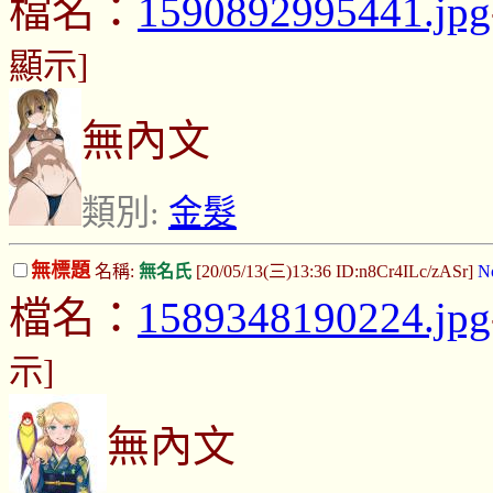
檔名：
1590892995441.jpg
顯示]
無內文
類別:
金髮
無標題
名稱:
無名氏
[20/05/13(三)13:36 ID:n8Cr4ILc/zASr]
N
檔名：
1589348190224.jpg
示]
無內文