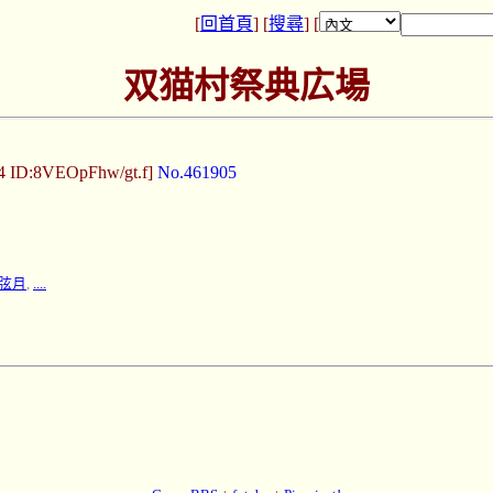
[
回首頁
] [
搜尋
] [
双猫村祭典広場
4 ID:8VEOpFhw/gt.f]
No.461905
弦月
,
....