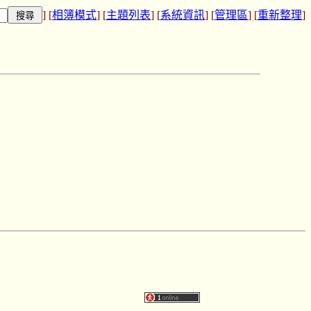
] [
相簿模式
] [
主題列表
] [
系統資訊
] [
管理區
] [
重新整理
]