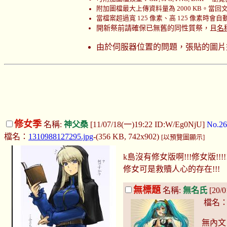
附加圖檔最大上傳資料量為 2000 KB。當回文時
當檔案超過寬 125 像素、高 125 像素時會
開新祭前請確保已無舊的同性質祭，且
名
由於伺服器位置的問題，張貼的圖片
修女季
名稱:
神父桑
[11/07/18(一)19:22 ID:W/Eg0NjU]
No.26
檔名：
1310988127295.jpg
-(356 KB, 742x902)
[以預覽圖顯示]
k島沒有修女版啊!!!修女版!!!!
修女可是救贖人心的存在!!!
無標題
名稱:
無名氏
[20/
檔名
無內文