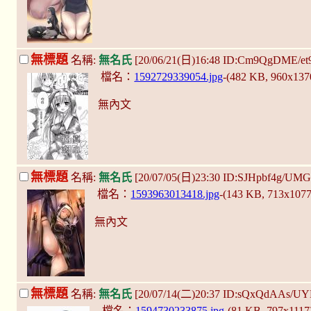
無標題
名稱:
無名氏
[20/06/21(日)16:48 ID:Cm9QgDME/et
檔名：
1592729339054.jpg
-(482 KB, 960x13
無內文
無標題
名稱:
無名氏
[20/07/05(日)23:30 ID:SJHpbf4g/UMG
檔名：
1593963013418.jpg
-(143 KB, 713x107
無內文
無標題
名稱:
無名氏
[20/07/14(二)20:37 ID:sQxQdAAs/U
檔名：
1594730233875.jpg
-(81 KB, 797x111