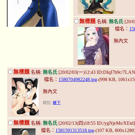
無標題
名稱:
無名氏
[20/
檔名：
15
無內文
無標題
名稱:
無名氏
[20/02/03(一)12:43 ID:DIqI7h9c/7LA
檔名：
1580704982248.jpg
-(998 KB, 1061x1
無內文
類別:
腋下
無標題
名稱:
無名氏
[20/02/13(四)18:55 ID:/ygNjeMs/XEtd
檔名：
1581591313518.jpg
-(107 KB, 800x1280