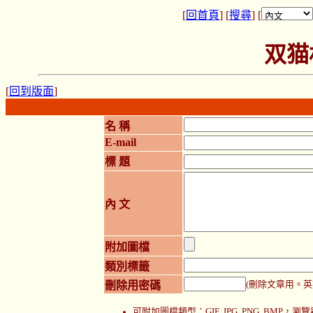
[
回首頁
] [
搜尋
] [
双猫
[
回到版面
]
名 稱
E-mail
標 題
內 文
附加圖檔
類別標籤
刪除用密碼
(刪除文章用。英
可附加圖檔類型：GIF, JPG, PNG, BMP