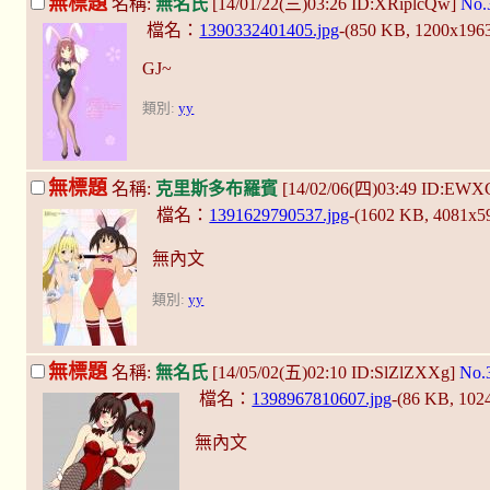
無標題
名稱:
無名氏
[14/01/22(三)03:26 ID:XRiplcQw]
No.
檔名：
1390332401405.jpg
-(850 KB, 1200x196
GJ~
類別:
yy
無標題
名稱:
克里斯多布羅賓
[14/02/06(四)03:49 ID:EW
檔名：
1391629790537.jpg
-(1602 KB, 4081x5
無內文
類別:
yy
無標題
名稱:
無名氏
[14/05/02(五)02:10 ID:SlZlZXXg]
No.
檔名：
1398967810607.jpg
-(86 KB, 102
無內文