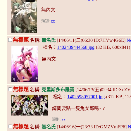
無內文
類別:
yy
無標題
名稱:
無名氏
[14/06/11(三)06:30 ID:7HVw4G6E]
N
檔名：
1402439444568.jpg
-(82 KB, 600x841
無內文
無標題
名稱:
克里斯多布羅賓
[14/06/13(五)02:34 ID:XeZ
檔名：
1402598057001.jpg
-(312 KB, 1
請問要點一隻兔女郎嗎~ ?
類別:
yy
無標題
名稱:
無名氏
[14/06/16(一)23:33 ID:GMZVmFP6]
N