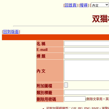
[
回首頁
] [
搜尋
] [
双猫
[
回到版面
]
名 稱
E-mail
標 題
內 文
附加圖檔
類別標籤
刪除用密碼
(刪除文章用。英
可附加圖檔類型：GIF, JPG, PNG, BMP