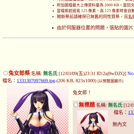
附加圖檔最大上傳資料量為 2000 KB。當回文時
當檔案超過寬 125 像素、高 125 像素時會
開新祭前請確保已無舊的同性質祭，且
名
由於伺服器位置的問題，張貼的圖片
兔女郎祭
名稱:
無名氏
[12/03/09(五)23:31 ID:2aj9wDZQ]
No
檔名：
1331307097669.jpg
-(206 KB, 823x1000)
[以預覽圖顯示]
兔女郎！
無標題
名稱:
無名氏
[12/
檔名：
13
無內文