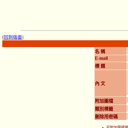
[
回到版面
]
名 稱
E-mail
標 題
內 文
附加圖檔
類別標籤
刪除用密碼
可附加圖檔類型