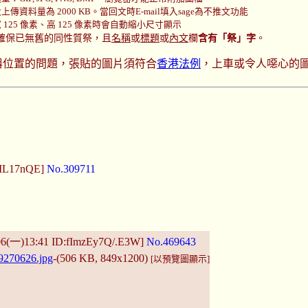
傳資料量為 2000 KB。當回文時E-mail填入sage為不推文功能
125 像素、高 125 像素時會自動縮小尺寸顯示
確保已無舊的同性質祭，且
名稱
或
標題
或
內文
欄
含有「祭」字
。
器位置的問題，張貼的圖片須符合
香港法例
，上車或令人噁心的
4IL17nQE]
No.309711
06(一)13:41 ID:fImzEy7Q/.E3W]
No.469643
9270626.jpg
-(506 KB, 849x1200)
[以預覽圖顯示]