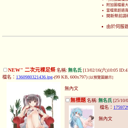
附加圖檔最大上
當檔案超過寬 
開新祭前請
由於伺服
NEW" 二次元裸足祭
名稱:
無名氏
[13/02/16(六)10:05 ID:
檔名：
1360980321436.jpg
-(99 KB, 600x797)
[以預覽圖顯示]
無內文
無標題
名稱:
無名氏
[25/10/
檔名：
175972
無內文