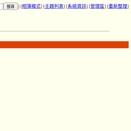
] [
相簿模式
] [
主題列表
] [
系統資訊
] [
管理區
] [
重新整理
]