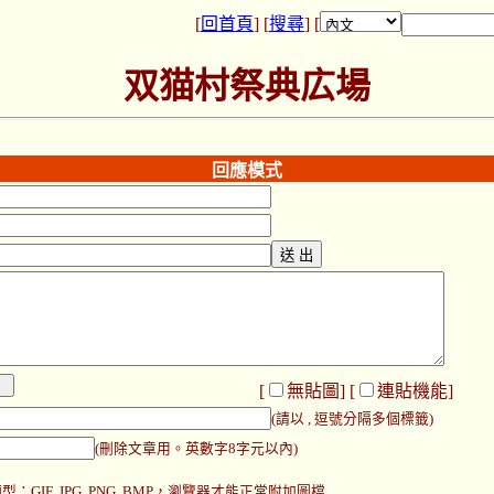
[
回首頁
] [
搜尋
] [
双猫村祭典広場
回應模式
[
無貼圖
] [
連貼機能
]
(請以 , 逗號分隔多個標籤)
(刪除文章用。英數字8字元以內)
：GIF, JPG, PNG, BMP，瀏覽器才能正常附加圖檔