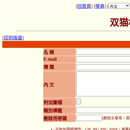
[
回首頁
] [
搜尋
] [
双猫
[
回到版面
]
名 稱
E-mail
標 題
內 文
附加圖檔
類別標籤
刪除用密碼
(刪除文章用。英
可附加圖檔類型：GIF, JPG, PNG, BMP