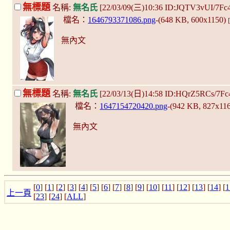
無標題
名稱:
無名氏
[22/03/09(三)10:36 ID:JQTV3vUI/7Fc
檔名：
1646793371086.png
-(648 KB, 600x1150)
無內文
無標題
名稱:
無名氏
[22/03/13(日)14:58 ID:HQrZ5RCs/7Fc
檔名：
1647154720420.png
-(942 KB, 827x11
無內文
[
0
] [
1
] [
2
] [
3
] [
4
] [
5
] [
6
] [
7
] [
8
] [
9
] [
10
] [
11
] [
12
] [
13
] [
14
] [
1
上一頁
[
23
] [
24
] [
ALL
]