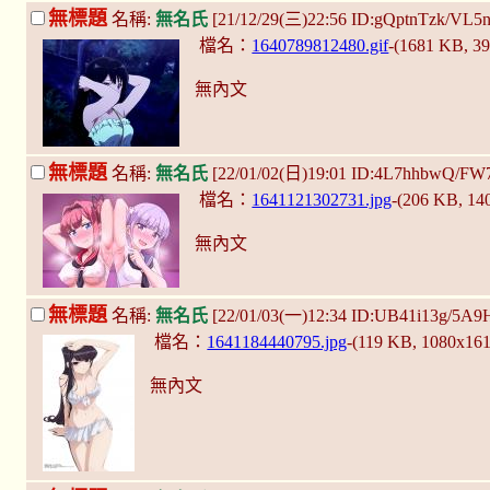
無標題
名稱:
無名氏
[21/12/29(三)22:56 ID:gQptnTzk/VL5
檔名：
1640789812480.gif
-(1681 KB, 3
無內文
無標題
名稱:
無名氏
[22/01/02(日)19:01 ID:4L7hhbwQ/FW
檔名：
1641121302731.jpg
-(206 KB, 1
無內文
無標題
名稱:
無名氏
[22/01/03(一)12:34 ID:UB41i13g/5A9
檔名：
1641184440795.jpg
-(119 KB, 1080x16
無內文