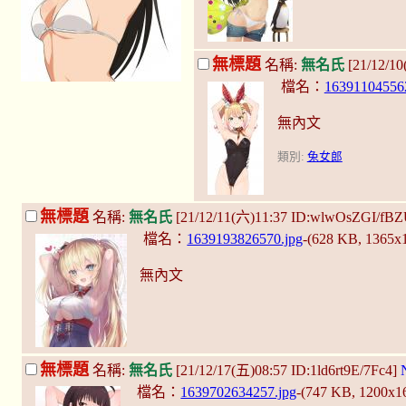
無標題
名稱:
無名氏
[21/12/1
檔名：
16391104556
無內文
類別:
兔女郎
無標題
名稱:
無名氏
[21/12/11(六)11:37 ID:wlwOsZGI/fB
檔名：
1639193826570.jpg
-(628 KB, 1365x
無內文
無標題
名稱:
無名氏
[21/12/17(五)08:57 ID:1ld6rt9E/7Fc4]
檔名：
1639702634257.jpg
-(747 KB, 1200x1