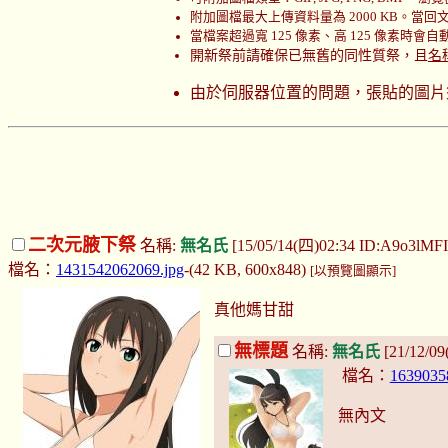
附加圖檔最大上傳資料量為 2000 KB。當回文時
當檔案超過寬 125 像素、高 125 像素時會
開新祭前請確保已無舊的同性質祭，且
名
由於伺服器位置的問題，張貼的圖片
二次元腋下祭
名稱:
無名氏
[15/05/14(四)02:34 ID:A9o3lMF
檔名：
1431542062069.jpg
-(42 KB, 600x848)
[以預覽圖顯示]
真他媽甘甜
無標題
名稱:
無名氏
[21/12/0
檔名：
1639035
無內文