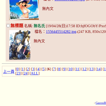
無內文
無標題
名稱:
無名氏
[19/04/28(日)17:58 ID:hjfOGObY/Pxo
檔名：
1556445514282.jpg
-(247 KB, 850x12
無內文
[
0
] [
1
] [
2
] [
3
] [
4
] [
5
] [
6
] [
7
] [
8
] [
9
] [
10
] [
11
] [
12
] [
13
] [
14
] [
1
上一頁
[
23
] [
24
] [
ALL
]
-
Gazou