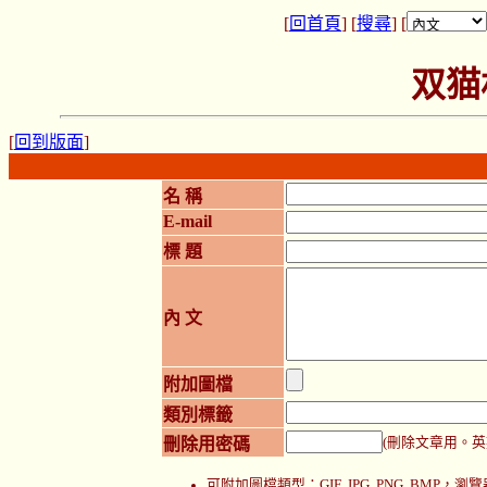
[
回首頁
] [
搜尋
] [
双猫
[
回到版面
]
名 稱
E-mail
標 題
內 文
附加圖檔
類別標籤
刪除用密碼
(刪除文章用。英
可附加圖檔類型：GIF, JPG, PNG, BMP