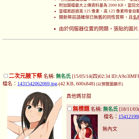
附加圖檔最大上傳資料量為 2000 KB。當回文時
當檔案超過寬 125 像素、高 125 像素時會
開新祭前請確保已無舊的同性質祭，且
名
由於伺服器位置的問題，張貼的圖片
二次元腋下祭
名稱:
無名氏
[15/05/14(四)02:34 ID:A9o3lMF
檔名：
1431542062069.jpg
-(42 KB, 600x848)
[以預覽圖顯示]
真他媽甘甜
無標題
名稱:
無名氏
[18/11/0
檔名：
15412199
無內文