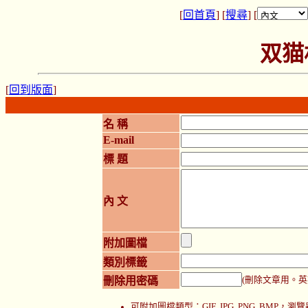
[
回首頁
] [
搜尋
] [
双猫
[
回到版面
]
名 稱
E-mail
標 題
內 文
附加圖檔
類別標籤
刪除用密碼
(刪除文章用。英
可附加圖檔類型：GIF, JPG, PNG, BMP