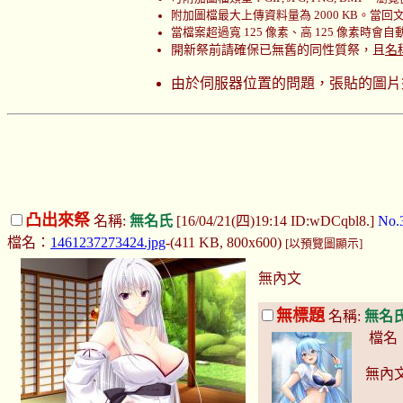
附加圖檔最大上傳資料量為 2000 KB。當回文時
當檔案超過寬 125 像素、高 125 像素時會
開新祭前請確保已無舊的同性質祭，且
名
由於伺服器位置的問題，張貼的圖片
凸出來祭
名稱:
無名氏
[16/04/21(四)19:14 ID:wDCqbl8.]
No.
檔名：
1461237273424.jpg
-(411 KB, 800x600)
[以預覽圖顯示]
無內文
無標題
名稱:
無名
檔名
無內