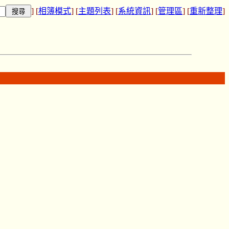
] [
相簿模式
] [
主題列表
] [
系統資訊
] [
管理區
] [
重新整理
]