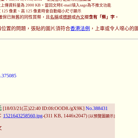
傳資料量為 2000 KB。當回文時E-mail填入sage為不推文功能
125 像素、高 125 像素時會自動縮小尺寸顯示
確保已無舊的同性質祭，且
名稱
或
標題
或
內文
欄
含有「祭」字
。
器位置的問題，張貼的圖片須符合
香港法例
，上車或令人噁心的
.375085
氏
[18/03/21(三)22:40 ID:0fcOOD8./gX9K]
No.388431
：
1521643258560.jpg
-(311 KB, 1446x2047)
[以預覽圖顯示]
文