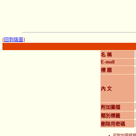
[
回到版面
]
名 稱
E-mail
標 題
內 文
附加圖檔
類別標籤
刪除用密碼
可附加圖檔類型