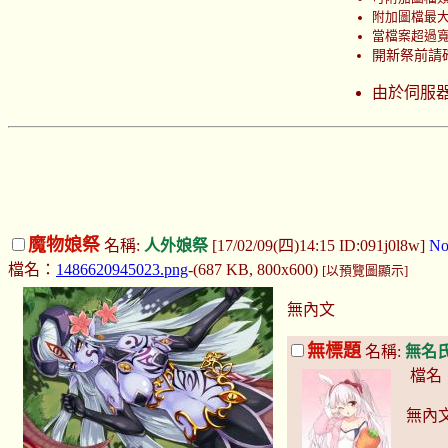
附加圖檔最大上
當檔案超過寬 
開新祭前請
由於伺服
魔物娘祭
名稱:
人外娘祭
[17/02/09(四)14:15 ID:091j0l8w]
No
檔名：
1486620945023.png
-(687 KB, 800x600)
[以預覽圖顯示]
無內文
無標題
名稱:
無名
檔名
無內