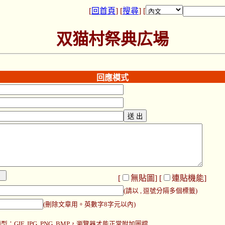
[
回首頁
] [
搜尋
] [
双猫村祭典広場
回應模式
[
無貼圖
] [
連貼機能
]
(請以 , 逗號分隔多個標籤)
(刪除文章用。英數字8字元以內)
：GIF, JPG, PNG, BMP，瀏覽器才能正常附加圖檔