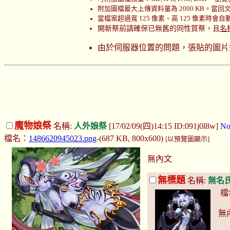
附加圖檔最大上傳資料量為 2000 KB。當回文時
當檔案超過寬 125 像素、高 125 像素時會
開新祭前請確保已無舊的同性質祭，且
名
由於伺服器位置的問題，張貼的圖片
魔物娘祭
名稱:
人外娘祭
[17/02/09(四)14:15 ID:091j0l8w]
No
檔名：
1486620945023.png
-(687 KB, 800x600)
[以預覽圖顯示]
無內文
無標題
名稱:
無名
檔
無