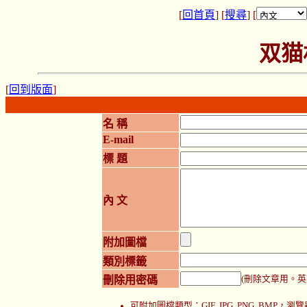
[
回首頁
] [
搜尋
] [
双猫
[
回到版面
]
名 稱
E-mail
標 題
內 文
附加圖檔
類別標籤
刪除用密碼
(刪除文章用。英
可附加圖檔類型：GIF, JPG, PNG, BMP