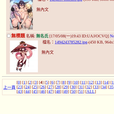
無內文
無標題
名稱:
無名氏
[17/05/08(一)19:43 ID:UAJ/OCVQ]
No
檔名：
1494243785282.jpg
-(450 KB, 964x
無內文
[
0
] [
1
] [
2
] [
3
] [
4
] [
5
] [
6
] [
7
] [
8
] [
9
] [
10
] [
11
] [
12
] [
13
] [
14
] [
1
[
23
] [
24
] [
25
] [
26
] [
27
] [
28
] [
29
] [
30
] [
31
] [
32
] [
33
] [
34
] [
35
上一頁
[
43
] [
44
] [
45
] [
46
] [
47
] [
48
] [
49
] [
50
] [
51
] [
ALL
]