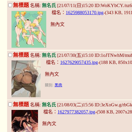
無標題
名稱:
無名氏
[21/07/11(日)15:20 ID:WoKYbCY./nz
檔名：
1625988053170.jpg
-(343 KB, 19
無內文
無標題
名稱:
無名氏
[21/07/30(五)15:10 ID:1oJTNwhM/mu
檔名：
1627629057435.jpg
-(188 KB, 850x1
無內文
類別:
黑肉
無標題
名稱:
無名氏
[21/08/03(二)15:56 ID:3eXoGw.g/rbG
檔名：
1627977382057.jpg
-(508 KB, 2007x2
無內文