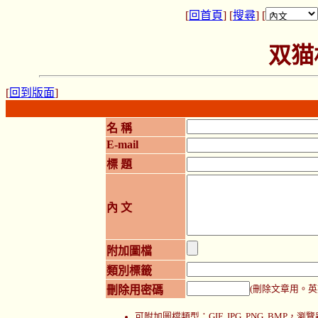
[
回首頁
] [
搜尋
] [
双猫
[
回到版面
]
名 稱
E-mail
標 題
內 文
附加圖檔
類別標籤
刪除用密碼
(刪除文章用。英
可附加圖檔類型：GIF, JPG, PNG, BMP