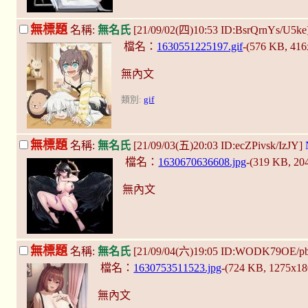
無標題
名稱:
無名氏
[21/09/02(四)10:53 ID:BsrQrnYs/U5ke
檔名：
1630551225197.gif
-(576 KB, 41
無內文
類別:
gif
無標題
名稱:
無名氏
[21/09/03(五)20:03 ID:ecZPivsk/IzJY]
檔名：
1630670636608.jpg
-(319 KB, 2
無內文
無標題
名稱:
無名氏
[21/09/04(六)19:05 ID:WODK79OE/p
檔名：
1630753511523.jpg
-(724 KB, 1275x1
無內文