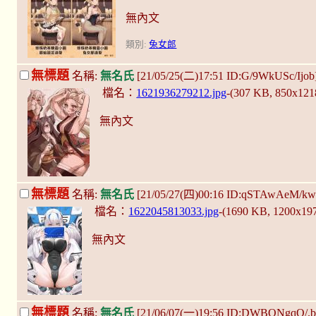
無內文
類別:
兔女郎
無標題
名稱:
無名氏
[21/05/25(二)17:51 ID:G/9WkUSc/Ijob
檔名：
1621936279212.jpg
-(307 KB, 850x12
無內文
無標題
名稱:
無名氏
[21/05/27(四)00:16 ID:qSTAwAeM/kw
檔名：
1622045813033.jpg
-(1690 KB, 1200x19
無內文
無標題
名稱:
無名氏
[21/06/07(一)19:56 ID:DWBQNgqQ/.