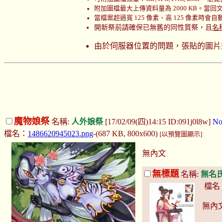
附加圖檔最大上傳資料量為 2000 KB。當回文時
當檔案超過寬 125 像素、高 125 像素時會
開新祭前請確保已無舊的同性質祭，且
名
由於伺服器位置的問題，張貼的圖片
魔物娘祭
名稱:
人外娘祭
[17/02/09(四)14:15 ID:091j0l8w]
No
檔名：
1486620945023.png
-(687 KB, 800x600)
[以預覽圖顯示]
無內文
無標題
名稱:
無名
檔名
無內