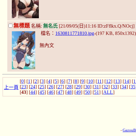
無標題
名稱:
無名氏
[21/09/05(日)11:16 ID:zFflkx.Q/NOcj]
檔名：
1630811771810.jpg
-(197 KB, 850x1392
無內文
[
0
] [
1
] [
2
] [
3
] [
4
] [
5
] [
6
] [
7
] [
8
] [
9
] [
10
] [
11
] [
12
] [
13
] [
14
] [
1
[
23
] [
24
] [
25
] [
26
] [
27
] [
28
] [
29
] [
30
] [
31
] [
32
] [
33
] [
34
] [
35
上一頁
[
43
] [
44
] [
45
] [
46
] [
47
] [
48
] [
49
] [
50
] [
51
] [
ALL
]
-
Gazou