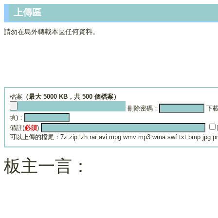
上傳區
請勿在島外轉載本區任何資料。
檔案
（最大 5000 KB，共 500 個檔案）
刪除密碼：
下載
填)：
備註(
必須
)
可以上傳的檔尾：7z zip lzh rar avi mpg wmv mp3 wma swf txt bmp jpg png
板主一言：