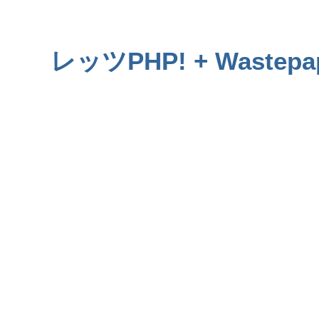
レッツPHP!
+
Wastepa