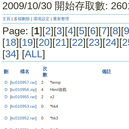
2009/10/30 開始存取數: 
主頁
|
多檔刪除
|
環境設定
|
重新整理
Page: [
1
][
2
][
3
][
4
][
5
][
6
][
7
][
8
][
[
18
][
19
][
20
][
21
][
22
][
23
][
24
][
2
[
34
] [
ALL
]
次
刪
檔名
備註
數
D
[
kc010957.rar
]
2
*
temp
D
[
kc010956.zip
]
4
Html遊戲
D
[
kc010955.rar
]
2
x2
D
[
kc010953.rar
]
0
*
hk4
D
[
kc010952.rar
]
0
*
hk3