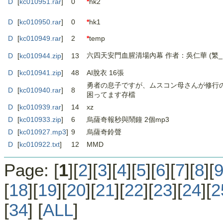
D
[
kc010951.rar
]
0
*
hk2
D
[
kc010950.rar
]
0
*
hk1
D
[
kc010949.rar
]
2
*
temp
六四天安門血腥清場內幕 作者：吳仁華 (繁_E
D
[
kc010944.zip
]
13
D
[
kc010941.zip
]
48
AI脫衣 16張
勇者の息子ですが、ムスコン母さんが修行
D
[
kc010940.rar
]
8
困ってます存檔
D
[
kc010939.rar
]
14
xz
D
[
kc010933.zip
]
6
烏薩奇報秒與鬧鐘 2個mp3
D
[
kc010927.mp3
]
9
烏薩奇鈴聲
D
[
kc010922.txt
]
12
MMD
Page: [
1
][
2
][
3
][
4
][
5
][
6
][
7
][
8
][
[
18
][
19
][
20
][
21
][
22
][
23
][
24
][
2
[
34
] [
ALL
]