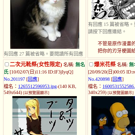
有回應 15 篇被省略
請按下回應連結。
不管是原作漫畫
把你的刃牙梗圖
有回應 27 篇被省略。要閱讀所有回應
請按下回應連結。
二次元靴祭(女性限定)
爆米花祭
名稱:
無名
名稱:
無
氏
[10/02/07(日)11:16 ID:lF3jIyqQ]
[20/09/20(日)00:05 ID
綜合的可愛挪威森林貓
No.201197
[
回應
]
No.420898
[
回應
]
名子叫飛機耳
檔名：
1265512596953.jpg
-(140 KB,
檔名：
1600531552586.
549x644)
340x259)
[以預覽圖顯示]
[以預覽圖顯示]