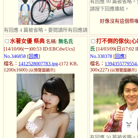
有回應 90 篇被省略
請按下回應連結。
好像沒有這個祭
有回應 4 篇被省略。要閱讀所有回應請
按下回應連結。
水著女優 祭典
打不倒的傢伙(心
名稱:
無名氏
[14/10/06(一)00:53 ID:EBCdwUcs]
氏
[14/03/09(日)17:02 I
想來祭看看 自從知道這本就
No.346858
[
回應
]
No.338378
[
回應
]
回不去(艸
檔名：
1412528007783.jpg
-(172 KB,
檔名：
1394355779554.
三次元 二次元都行喔
1200x1600)
300x227)
[以預覽圖顯示]
[以預覽圖顯示]
事實上想找一張三次元雜誌翻
拍穿著碎花連身洋裝
好像才14歲的樣子...? 名子裡
好像有葉字
有回應 50 篇被省略