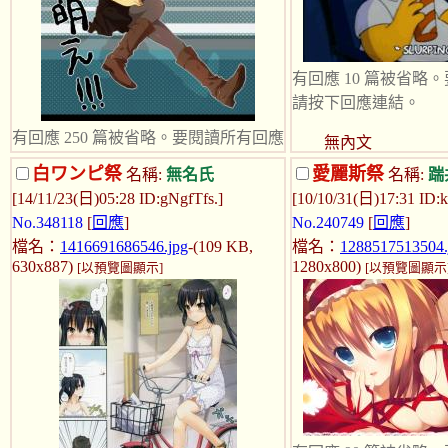
有回應 10 篇被省略
請按下回應連結。
有回應 250 篇被省略。要閱讀所有回應
無內文
請按下回應連結。
白ワンピ祭
愛麗斯祭
名稱:
無名氏
名稱:
踹
[14/11/23(日)05:28 ID:gNgfTfs.]
[10/10/31(日)17:31 ID:
其實靴也是萌點~
No.348118
[
回應
]
No.240749
[
回應
]
另外長短靴不限~
檔名：
1416691686546.jpg
-(109 KB,
檔名：
1288517513504.
630x887)
1280x800)
[以預覽圖顯示]
[以預覽圖顯示