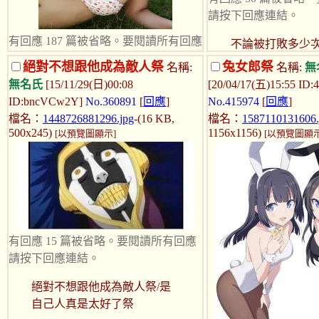
請按下回應連結。
有回應 187 篇被省略。要閱讀所有回應
不論被打敗多少
請按下回應連結。
打倒的傢伙。
絕對不想跟他成為敵人祭
兔女郎祭
名稱:
名稱:
無
無名氏
[15/11/29(日)00:08
[20/04/17(五)15:55 ID:
無內文
ID:bncVCw2Y]
No.360891
[
回應
]
No.415974
[
回應
]
類別:
泳
,
泳衣
,
水
,
水著
,
女優
,
swim
,
swimming
,
檔名：
1448726881296.jpg
-(16 KB,
檔名：
1587110131606.
suit
,
祭
,
大
,
波
,
奶
,
乳
,
頭
,
女
,
妹
,
肉
,
胸圍
,
bikini
,
500x245)
1156x1156)
[以預覽圖顯示]
[以預覽圖顯示
bra
,
panty
,
cup
,
sexy
,
sex
,
boob
,
pussy
,
ass
,
cock
,
cute
,
可愛
,
賓周
有回應 15 篇被省略。要閱讀所有回應
請按下回應連結。
絕對不想跟他成為敵人祭/是
自己人真是太好了祭