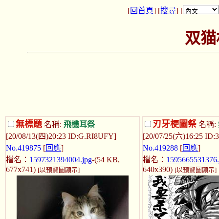
[
回首頁
] [
搜尋
] [
双猫
無標題
刃牙梗圖祭
名稱:
飛機耳祭
名稱:
[20/08/13(四)20:23 ID:G.RI8UFY]
[20/07/25(六)16:25 ID:
No.419875
[
回應
]
No.419288
[
回應
]
檔名：
1597321394004.jpg
-(54 KB,
檔名：
1595665531376.
677x741)
640x390)
[以預覽圖顯示]
[以預覽圖顯示]