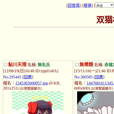
[
回首頁
] [
搜尋
] [
双猫
鮎川天理
無標題
名稱:
無名氏
名稱:
赤城
[12/08/19(日)16:40 ID:xpjd1o8A]
[15/11/16(一)21:46 ID:
No.295445
[
回應
]
No.360585
[
回應
]
檔名：
1345365600057.jpg
-(9 KB,
檔名：
1447681611345
201x251)
600x600)
[以預覽圖顯示]
[以預覽圖顯示]