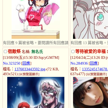
有回應 9 篇被省略。要閱讀所有回應請
有回應 13 篇被省略
按下回應連結。
請按下回應連結。
宿敵祭
等待被爱的幸福
名稱:
無名氏
[13/08/09(五)15:30 ID:SqcyGM7M]
[12/04/24(二)13:26 ID:j
無內文
無內文
No.323250
[
回應
]
No.284936
[
回應
]
檔名：
1376033443592.jpg
-(72 KB,
檔名：
1335245174678.
493x521)
637x477)
[以預覽圖顯示]
[以預覽圖顯示]