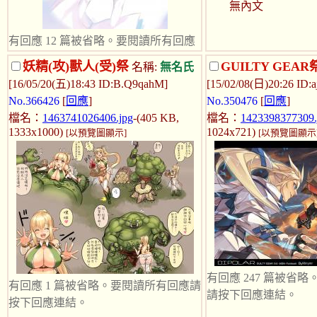
無內文
有回應 12 篇被省略。要閱讀所有回應
請按下回應連結。
妖精(攻)獸人(受)祭
GUILTY GEAR
名稱:
無名氏
[16/05/20(五)18:43 ID:B.Q9qahM]
[15/02/08(日)20:26 ID:
無內文
No.366426
[
回應
]
No.350476
[
回應
]
檔名：
1463741026406.jpg
-(405 KB,
檔名：
1423398377309.
1333x1000)
1024x721)
[以預覽圖顯示]
[以預覽圖顯示
有回應 247 篇被省
有回應 1 篇被省略。要閱讀所有回應請
請按下回應連結。
按下回應連結。