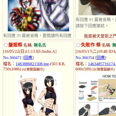
有回應 93 篇被省略
請按下回應連結。
有回應 29 篇被省略。要閱讀所有回應
我是被天堂拒之門
請按下回應連結。
我存在.只為普渡
腹姬祭
失敗作 祭
名稱:
無名氏
名稱:
生!
[16/05/22(日)11:13 ID:/lssfm.A]
[16/05/17(二)19:48 ID
不管是二次元還是三次元
No.366471
[
回應
]
No.366354
[
回應
]
只要是宿敵，就祭上來吧！
走過紅塵繁華，
檔名：
1463886821508.jpg
-(503 KB,
檔名：
1463485716174.
澱剩下的只是一
750x1086)
600x509)
[以預覽圖顯示]
[以預覽圖顯示]
有時候做一些決定
需要一些時間.有
決定也需要代價!
沒人能操控自己
自己一個不能接受
如默默的去承受...