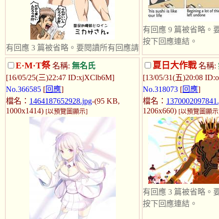
在現實面前.一切
得那麼的遙不可及
有回應 9 篇被省略
得是那麼的蒼白
按下回應連結。
有回應 3 篇被省略。要閱讀所有回應請
金錢泛濫青春.誘
......
按下回應連結。
E·M·T祭
夏日大作戰
名稱:
無名氏
名稱:
我用身體跟你交換
[16/05/25(三)22:47 ID:xjXClb6M]
[13/05/31(五)20:08 ID:
條件就是"天使臉孔惡魔身材
春堵明天.
No.366585
[
回應
]
No.318073
[
回應
]
(腹肌)的女角"
檔名：
1464187652928.jpg
-(95 KB,
檔名：
1370002097841.
首次嘗試在網路上
另外請寫出處和角色名字
1000x1414)
1206x660)
[以預覽圖顯示]
[以預覽圖顯示
望遇到能幫助我
EX.進擊的巨人 米卡沙
性和愛是可以分
只是一種很正常
我的部落格
http://album.blog.
有回應 3 篇被省略
誠心想要援助我
按下回應連結。
MSN：
mvgdffee@
詳聊!