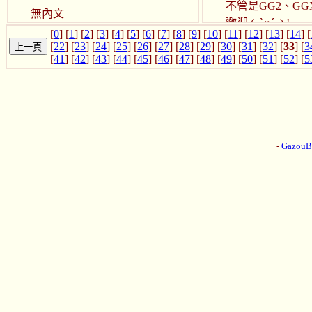
不管是GG2、GG
無內文
歡迎 (･`ω´･) !
[
0
] [
1
] [
2
] [
3
] [
4
] [
5
] [
6
] [
7
] [
8
] [
9
] [
10
] [
11
] [
12
] [
13
] [
14
] [
[
22
] [
23
] [
24
] [
25
] [
26
] [
27
] [
28
] [
29
] [
30
] [
31
] [
32
] [
33
] [
3
[
41
] [
42
] [
43
] [
44
] [
45
] [
46
] [
47
] [
48
] [
49
] [
50
] [
51
] [
52
] [
5
-
Gazou