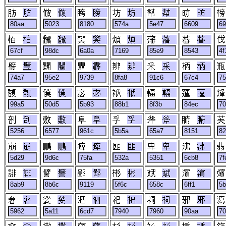
肪
倣
膀
坊
幇
昉
柏
飜
樊
煩
藩
蕃
璧
闢
霹
辨
釆
柄
馥
僕
宓
袱
輻
蓬
剖
敷
阜
孚
斧
腑
崩
鵬
痺
匪
卑
沸
誹
譬
鄙
彬
斌
濱
奢
娑
泗
祀
祠
邪