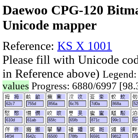
Daewoo CPG-120 Bitma
Unicode mapper
Reference:
KS X 1001
Please fill with Unicode co
in Reference above)
Legend
values
Progress: 6880/6997 [98
拇
畝
蕪
汶
紊
蚊
愍
憫
旼
旻
蜜
駁
伴
搬
攀
磻
斑
頒