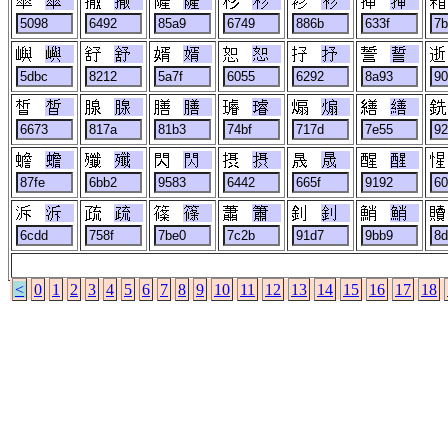
傘
撒
薩
杉
衫
挿
嶼
舒
婿
恕
抒
誓
晳
腺
膳
璿
煽
繕
蟾
殲
閃
摂
晟
醒
泝
疏
篠
簫
釗
鮹
<
0
1
2
3
4
5
6
7
8
9
10
11
12
13
14
15
16
17
18