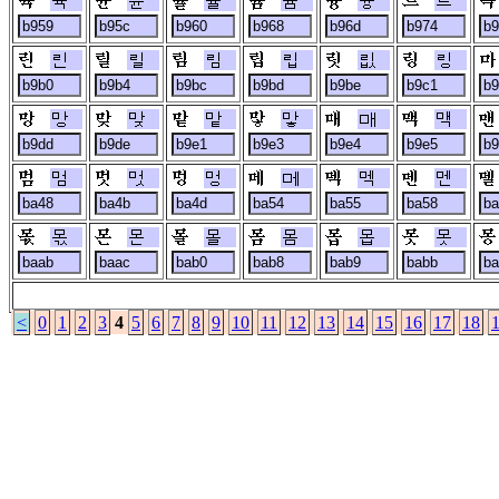
륙
륜
률
륨
륭
르
린
릴
림
립
릾
링
망
맞
맡
맣
매
맥
멈
멋
멍
메
멕
멘
몫
몬
몰
몸
몹
못
<
0
1
2
3
4
5
6
7
8
9
10
11
12
13
14
15
16
17
18