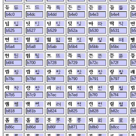
듀
드
득
든
듣
들
딥
딧
딩
딪
따
딱
떤
떨
떫
떴
떻
떼
뛴
뜀
뜨
뜩
뜬
뜯
람
랍
랏
랐
랑
랗
략
량
러
럭
런
럴
렘
렛
려
력
련
렬
롬
롭
롯
롱
뢰
료