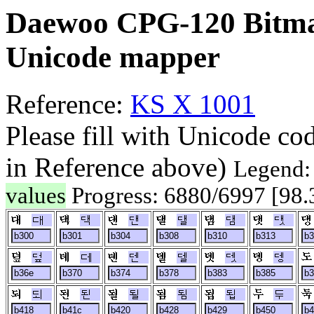
Daewoo CPG-120 Bitma
Unicode mapper
Reference:
KS X 1001
Please fill with Unicode co
in Reference above)
Legend
values
Progress: 6880/6997 [98
대
댁
댄
댈
댐
댓
덮
데
덴
델
뎃
뎅
되
된
될
됨
됩
두